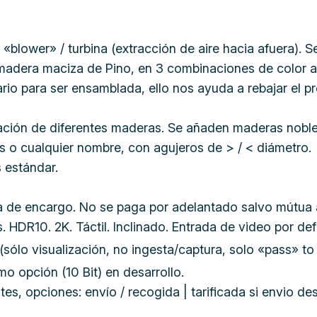
«blower» / turbina (extracción de aire hacia afuera).
n madera maciza de Pino, en 3 combinaciones de color 
rio para ser ensamblada, ello nos ayuda a rebajar el pr
ción de diferentes maderas. Se añaden maderas nobles
ris o cualquier nombre, con agujeros de > / < diámetro.
 estándar.
ía de encargo. No se paga por adelantado salvo mútua 
HDR10. 2K. Táctil. Inclinado. Entrada de video por def
 (sólo visualización, no ingesta/captura, solo «pass» 
o opción (10 Bit) en desarrollo.
, opciones: envío / recogida | tarificada si envio d