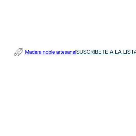
Saltar
al
contenido
SUSCRIBETE A LA LIST
Madera noble artesanal