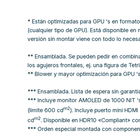
* Están optimizadas para GPU ‘s en formato 
(cualquier tipo de GPU). Está disponible e
versión sin montar viene con todo lo necesa
** Ensamblada. Se pueden pedir en combina
los agujeros frontales, ej. una figura de Tet
** Blower y mayor optimización para GPU ‘s
*** Ensamblada. Lista de espera sin garant
*** Incluye monitor AMOLED de 1000 NIT ‘s. 
m2
(límite 600 cd
). Incluye puerto mini HDMI
m2
cd
. Disponible en HDR10 «Compliant» com
*** Orden especial montada con componentes